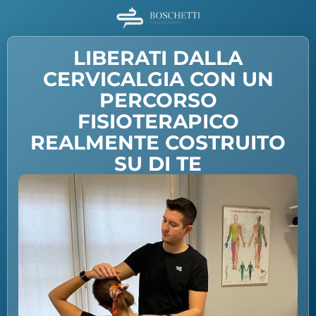
LIBERATI DALLA
CERVICALGIA CON UN
PERCORSO
FISIOTERAPICO
REALMENTE COSTRUITO
SU DI TE