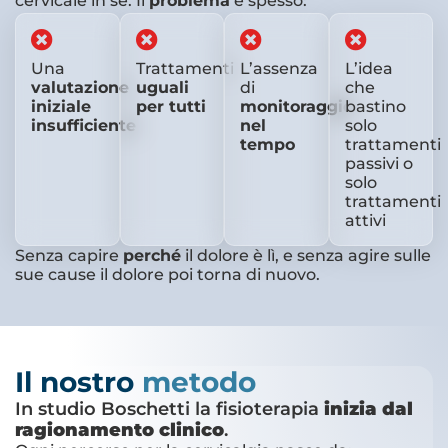
cervicale in sè. Il
problema
è spesso:
Una
Trattamenti
L’assenza
L’idea
valutazione
uguali
di
che
iniziale
per tutti
monitoraggio
bastino
insufficiente
nel
solo
tempo
trattamenti
passivi o
solo
trattamenti
attivi
Senza capire
perché
il dolore è lì, e senza agire sulle
sue cause il dolore poi torna di nuovo.
Il nostro
metodo
In studio Boschetti la fisioterapia
inizia dal
ragionamento clinico
.