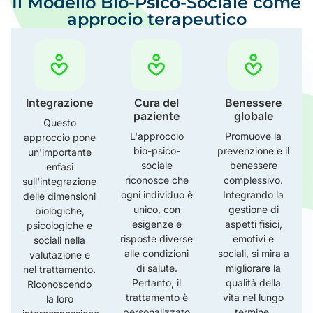
Il Modello Bio-Psico-Sociale come
approcio terapeutico
Integrazione
Cura del
Benessere
paziente
globale
Questo
L'approccio
Promuove la
approccio pone
bio-psico-
prevenzione e il
un'importante
sociale
benessere
enfasi
riconosce che
complessivo.
sull'integrazione
ogni individuo è
Integrando la
delle dimensioni
unico, con
gestione di
biologiche,
esigenze e
aspetti fisici,
psicologiche e
risposte diverse
emotivi e
sociali nella
alle condizioni
sociali, si mira a
valutazione e
di salute.
migliorare la
nel trattamento.
Pertanto, il
qualità della
Riconoscendo
trattamento è
vita nel lungo
la loro
personalizzato
termine,