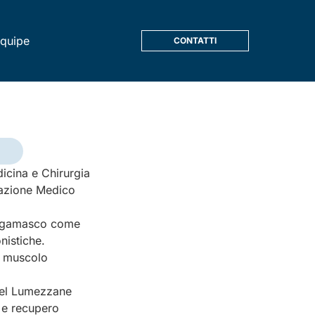
quipe
CONTATTI
icina e Chirurgia
erazione Medico
bergamasco come
nistiche.
a muscolo
 del Lumezzane
 e recupero